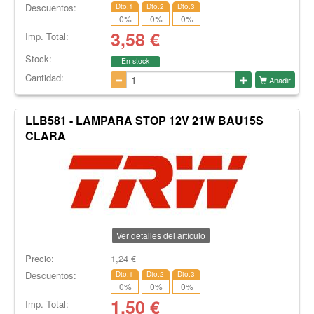
Descuentos:
Dto.1
Dto.2
Dto.3
0
%
0
%
0
%
3,58
€
Imp. Total:
Stock:
En stock
Cantidad:
Añadir
LLB581 - LAMPARA STOP 12V 21W BAU15S
CLARA
Ver detalles del artículo
Precio:
1,24
€
Descuentos:
Dto.1
Dto.2
Dto.3
0
%
0
%
0
%
1,50
€
Imp. Total: