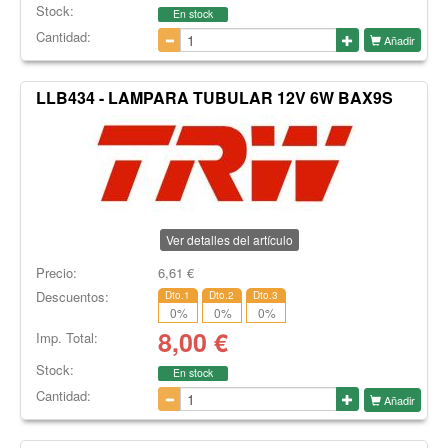
Stock:
En stock
Cantidad:
Añadir
LLB434 - LAMPARA TUBULAR 12V 6W BAX9S
Ver detalles del artículo
Precio:
6,61
€
Descuentos:
Dto.1
Dto.2
Dto.3
0
%
0
%
0
%
8,00
€
Imp. Total:
Stock:
En stock
Cantidad:
Añadir