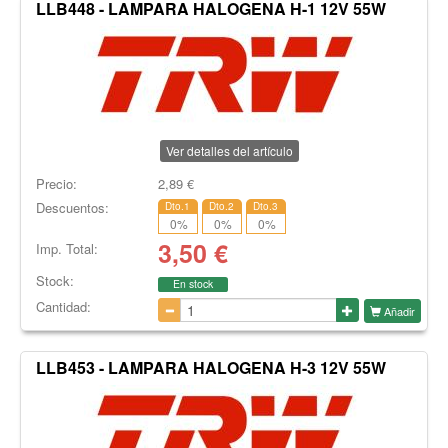
LLB448 - LAMPARA HALOGENA H-1 12V 55W
Ver detalles del artículo
Precio:
2,89
€
Descuentos:
Dto.1
Dto.2
Dto.3
0
%
0
%
0
%
3,50
€
Imp. Total:
Stock:
En stock
Cantidad:
Añadir
LLB453 - LAMPARA HALOGENA H-3 12V 55W