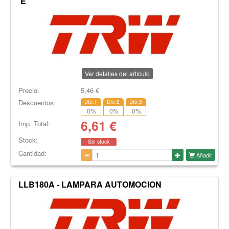
'E'
Ver detalles del artículo
Precio:
5,46
€
Descuentos:
Dto.1
Dto.2
Dto.3
0
%
0
%
0
%
6,61
€
Imp. Total:
Stock:
Sin stock
Cantidad:
Añadir
LLB180A - LAMPARA AUTOMOCION