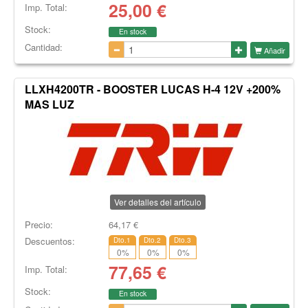
25,00
€
Imp. Total:
Stock:
En stock
Cantidad:
Añadir
LLXH4200TR - BOOSTER LUCAS H-4 12V +200%
MAS LUZ
Ver detalles del artículo
Precio:
64,17
€
Descuentos:
Dto.1
Dto.2
Dto.3
0
%
0
%
0
%
77,65
€
Imp. Total:
Stock:
En stock