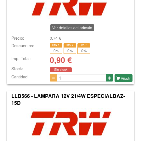
Ver detalles del artículo
Precio:
0,74
€
Descuentos:
Dto.1
Dto.2
Dto.3
0
%
0
%
0
%
0,90
€
Imp. Total:
Stock:
Sin stock
Cantidad:
Añadir
LLB566 - LAMPARA 12V 21/4W ESPECIALBAZ-
15D