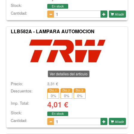
Stock:
En stock
Cantidad:
Añadir
LLB582A - LAMPARA AUTOMOCION
Ver detalles del artículo
Precio:
3,31
€
Descuentos:
Dto.1
Dto.2
Dto.3
0
%
0
%
0
%
4,01
€
Imp. Total:
Stock:
En stock
Cantidad:
Añadir