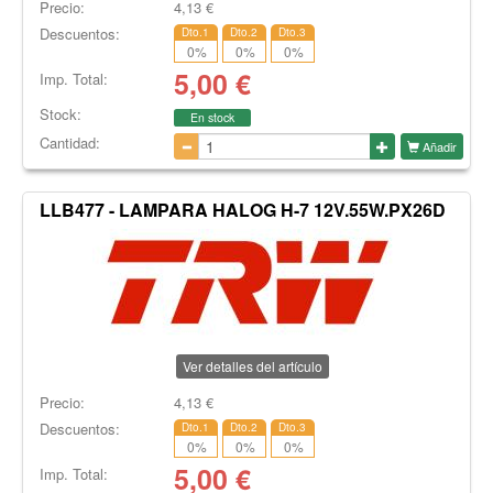
Precio:
4,13
€
Descuentos:
Dto.1
Dto.2
Dto.3
0
%
0
%
0
%
5,00
€
Imp. Total:
Stock:
En stock
Cantidad:
Añadir
LLB477 - LAMPARA HALOG H-7 12V.55W.PX26D
Ver detalles del artículo
Precio:
4,13
€
Descuentos:
Dto.1
Dto.2
Dto.3
0
%
0
%
0
%
5,00
€
Imp. Total: