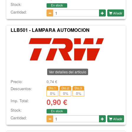
Stock:
En stock
Cantidad:
Añadir
LLB501 - LAMPARA AUTOMOCION
Ver detalles del artículo
Precio:
0,74
€
Descuentos:
Dto.1
Dto.2
Dto.3
0
%
0
%
0
%
0,90
€
Imp. Total:
Stock:
En stock
Cantidad:
Añadir