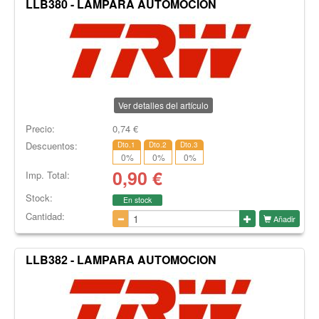
LLB380 - LAMPARA AUTOMOCION
Ver detalles del artículo
Precio:
0,74
€
Descuentos:
Dto.1
Dto.2
Dto.3
0
%
0
%
0
%
0,90
€
Imp. Total:
Stock:
En stock
Cantidad:
Añadir
LLB382 - LAMPARA AUTOMOCION