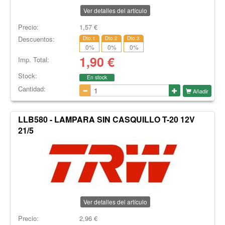
Ver detalles del artículo
Precio:
1,57
€
Descuentos:
Dto.1
Dto.2
Dto.3
0
%
0
%
0
%
1,90
€
Imp. Total:
Stock:
En stock
Cantidad:
Añadir
LLB580 - LAMPARA SIN CASQUILLO T-20 12V
21/5
Ver detalles del artículo
Precio:
2,96
€