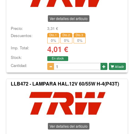
Ver detalles del artículo
Precio:
3,31
€
Descuentos:
Dto.1
Dto.2
Dto.3
0
%
0
%
0
%
4,01
€
Imp. Total:
Stock:
En stock
Cantidad:
Añadir
LLB472 - LAMPARA HAL.12V 60/55W H-4(P43T)
Ver detalles del artículo