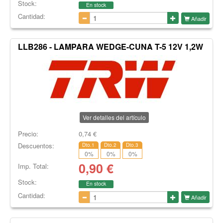
Stock:
En stock
Cantidad:
Añadir
LLB286 - LAMPARA WEDGE-CUNA T-5 12V 1,2W
Ver detalles del artículo
Precio:
0,74
€
Descuentos:
Dto.1
Dto.2
Dto.3
0
%
0
%
0
%
0,90
€
Imp. Total:
Stock:
En stock
Cantidad:
Añadir