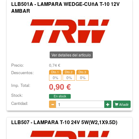
LLB501A - LAMPARA WEDGE-CUñA T-10 12V
AMBAR
Ver detalles del artículo
Precio:
0,74
€
Descuentos:
Dto.1
Dto.2
Dto.3
0
%
0
%
0
%
0,90
€
Imp. Total:
Stock:
En stock
Cantidad:
Añadir
LLB507 - LAMPARA T-10 24V 5W(W2,1X9.5D)