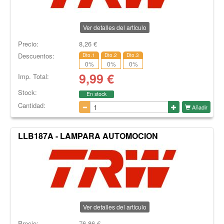
Ver detalles del artículo
Precio:
8,26
€
Descuentos:
Dto.1
Dto.2
Dto.3
0
%
0
%
0
%
9,99
€
Imp. Total:
Stock:
En stock
Cantidad:
Añadir
LLB187A - LAMPARA AUTOMOCION
Ver detalles del artículo
Precio:
76,86
€