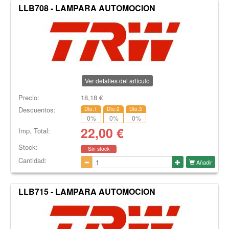
LLB708 - LAMPARA AUTOMOCION
Ver detalles del artículo
Precio:
18,18
€
Descuentos:
Dto.1
Dto.2
Dto.3
0
%
0
%
0
%
22,00
€
Imp. Total:
Stock:
Sin stock
Cantidad:
Añadir
LLB715 - LAMPARA AUTOMOCION