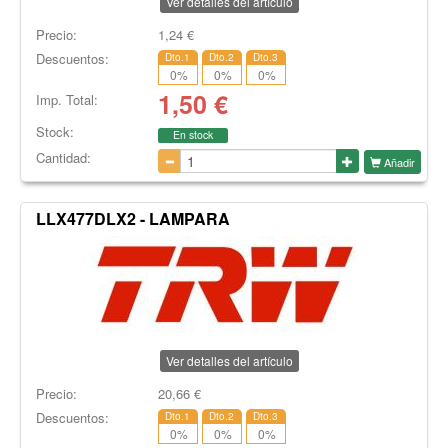
Ver detalles del artículo
Precio:
1,24
€
Descuentos:
Dto.1
Dto.2
Dto.3
0
%
0
%
0
%
1,50
€
Imp. Total:
Stock:
En stock
Cantidad:
Añadir
LLX477DLX2 - LAMPARA
Ver detalles del artículo
Precio:
20,66
€
Descuentos:
Dto.1
Dto.2
Dto.3
0
%
0
%
0
%