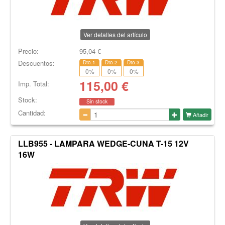
Ver detalles del artículo
Precio:
95,04
€
Descuentos:
Dto.1
Dto.2
Dto.3
0
%
0
%
0
%
115,00
€
Imp. Total:
Stock:
Sin stock
Cantidad:
Añadir
LLB955 - LAMPARA WEDGE-CUNA T-15 12V
16W