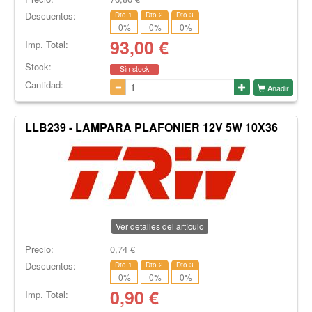
Descuentos:
Dto.1
Dto.2
Dto.3
0
%
0
%
0
%
93,00
€
Imp. Total:
Stock:
Sin stock
Cantidad:
Añadir
LLB239 - LAMPARA PLAFONIER 12V 5W 10X36
Ver detalles del artículo
Precio:
0,74
€
Descuentos:
Dto.1
Dto.2
Dto.3
0
%
0
%
0
%
0,90
€
Imp. Total: