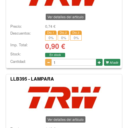
Ver detalles del artículo
Precio:
0,74
€
Descuentos:
Dto.1
Dto.2
Dto.3
0
%
0
%
0
%
0,90
€
Imp. Total:
Stock:
En stock
Cantidad:
Añadir
LLB395 - LAMPARA
Ver detalles del artículo