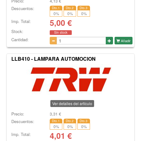
Precio:
4,13
€
Descuentos:
Dto.1
Dto.2
Dto.3
0
%
0
%
0
%
5,00
€
Imp. Total:
Stock:
Sin stock
Cantidad:
Añadir
LLB410 - LAMPARA AUTOMOCION
Ver detalles del artículo
Precio:
3,31
€
Descuentos:
Dto.1
Dto.2
Dto.3
0
%
0
%
0
%
4,01
€
Imp. Total: