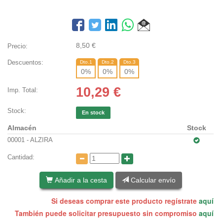
8,50
€
Precio:
Descuentos:
Dto.1
Dto.2
Dto.3
0
%
0
%
0
%
10,29
€
Imp. Total:
Stock:
En stock
Almacén
Stock
00001 - ALZIRA
Cantidad:
Añadir a la cesta
Calcular envío
Si deseas comprar este producto regístrate
aquí
También puede solicitar presupuesto sin compromiso
aquí